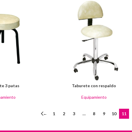
te 3 patas
Taburete con respaldo
pamiento
Equipamiento
←
1
2
3
…
8
9
10
11