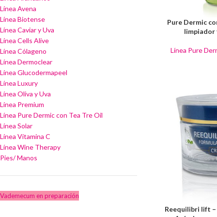
Línea Avena
Línea Biotense
Pure Dermic con
Línea Caviar y Uva
limpiador 
Línea Cells Alive
Línea Pure Der
Línea Cólageno
Línea Dermoclear
Línea Glucodermapeel
Línea Luxury
Línea Oliva y Uva
Línea Premium
Línea Pure Dermic con Tea Tre Oil
Línea Solar
Línea Vitamina C
Línea Wine Therapy
Pies/ Manos
Vademecum en preparación
Reequilibri lift