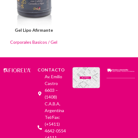
Gel Lipo Afirmante
Corporales Basicos / Gel
CONTACTO
Av. Emilio
Castro
6603 –
(1408)
C.A.B.A,
Argentina
Tel/Fax:
(+5411)
4642-0554
/ 6111