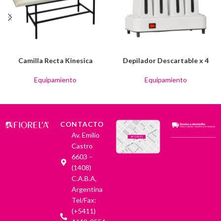
Camilla Recta Kinesica
Depilador Descartable x 4
Equipamiento
Equipamiento
CONTACTO
Av. Emilio
Castro
6603 –
(1408)
C.A.B.A,
Argentina
Tel/Fax:
(+5411)