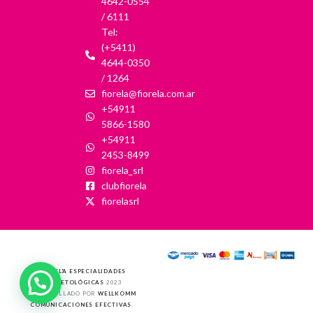
4642-0554
/ 6111
Tel:
(+5411)
4644-0350
/ 1264
fiorela@fiorela.com.ar
+54911
5866-1580
+54911
2453-8499
fiorela_srl
clubfiorela
fiorelasrl
FIOREL'A ESPECIALIDADES
COSMETOLÓGICAS
2023
DESARROLLADO POR
WELLKOMM
COMUNICACIONES EFECTIVAS
.