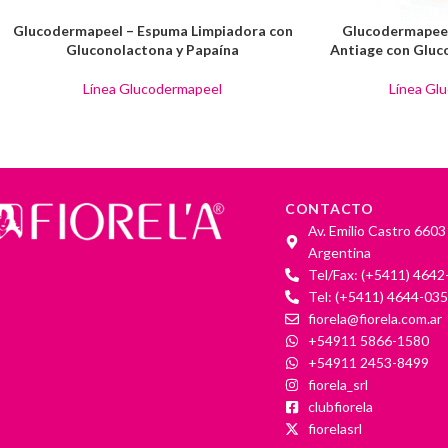
Glucodermapeel – Espuma Limpiadora con
Glucodermapeel
Gluconolactona y Papaína
Antiage con Gluc
Línea Glucodermapeel
Línea Gl
CONTACTO
Av. Emilio Castro 6603
Argentina
Tel/Fax: (+5411) 4642
Tel: (+5411) 4644-035
fiorela@fiorela.com.ar
+54911 5866-1580
+54911 2453-8499
fiorela_srl
clubfiorela
fiorelasrl