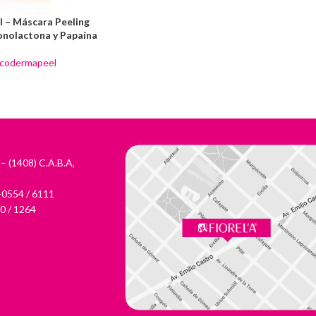
 – Máscara Peeling
onolactona y Papaína
ucodermapeel
 – (1408) C.A.B.A,
-0554 / 6111
0 / 1264