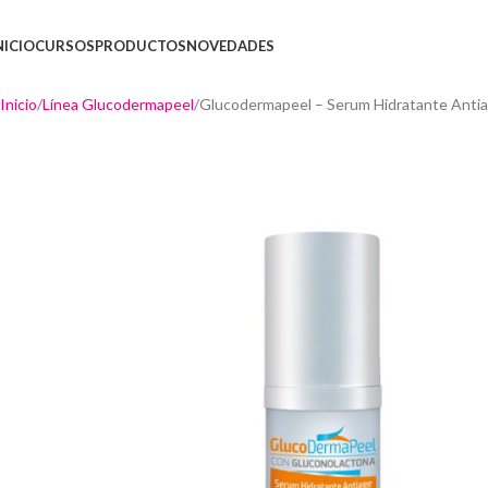
NICIO
CURSOS
PRODUCTOS
NOVEDADES
Inicio
Línea Glucodermapeel
Glucodermapeel – Serum Hidratante Anti