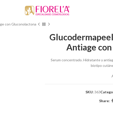
age con Gluconolactona
Glucodermapeel
Antiage con
Serum concentrado. Hidratante y anti
biotipo cutáne
SKU:
363
Catego
Share: