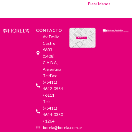
Pies/ Manos
CONTACTO
Av. Emilio
Castro
6603 –
(1408)
C.A.B.A,
Argentina
Tel/Fax:
(+5411)
4642-0554
/ 6111
Tel:
(+5411)
4644-0350
/ 1264
fiorela@fiorela.com.ar