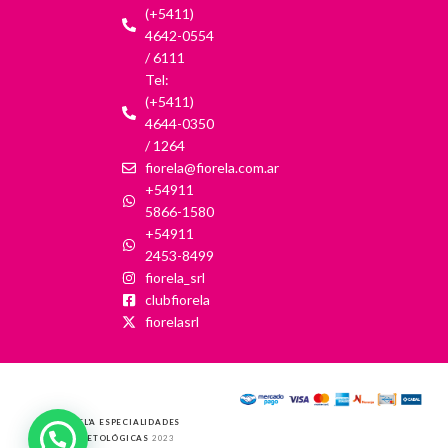
(+5411)
4642-0554
/ 6111
Tel:
(+5411)
4644-0350
/ 1264
fiorela@fiorela.com.ar
+54911
5866-1580
+54911
2453-8499
fiorela_srl
clubfiorela
fiorelasrl
FIOREL'A ESPECIALIDADES
COSMETOLÓGICAS
2023